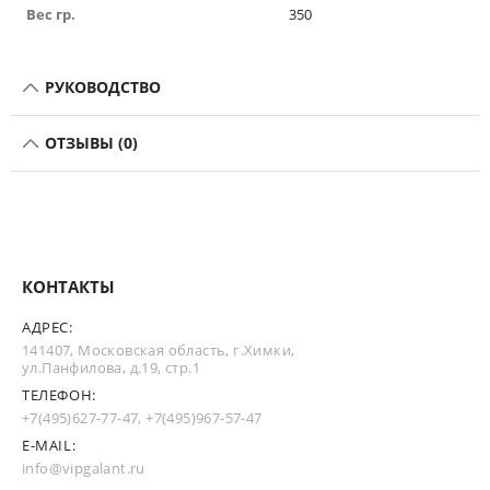
Вес гр.
350
РУКОВОДСТВО
ОТЗЫВЫ (0)
КОНТАКТЫ
АДРЕС:
141407, Московская область, г.Химки,
ул.Панфилова, д.19, стр.1
ТЕЛЕФОН:
+7(495)627-77-47
,
+7(495)967-57-47
E-MAIL:
info@vipgalant.ru