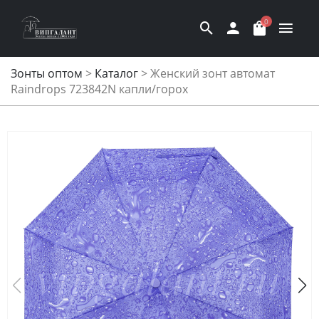
0
Зонты оптом
>
Каталог
>
Женский зонт автомат
Raindrops 723842N капли/горох