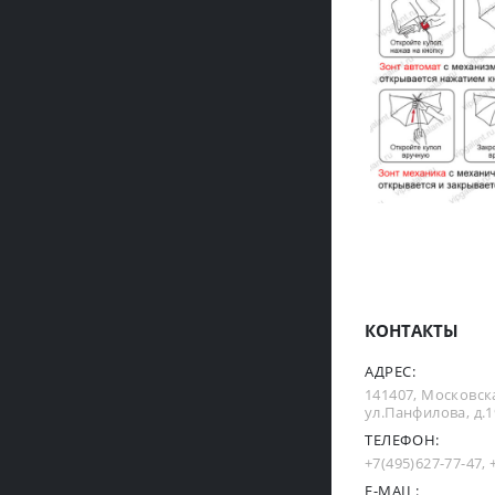
КОНТАКТЫ
АДРЕС:
141407, Московска
ул.Панфилова, д.19
ТЕЛЕФОН:
+7(495)627-77-47
,
E-MAIL: