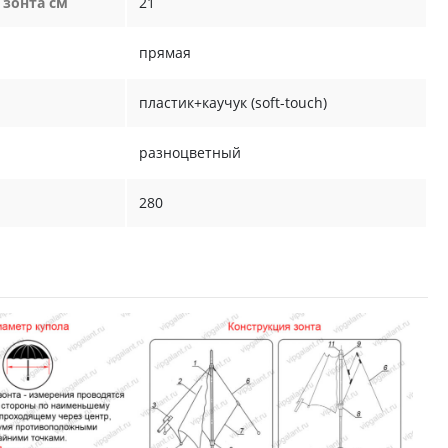
 зонта см
21
прямая
пластик+каучук (soft-touch)
разноцветный
280