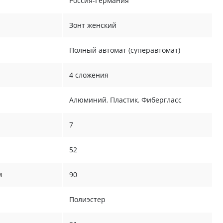
Россия-Германия
Зонт женский
Полный автомат (суперавтомат)
4 сложения
Алюминий
,
Пластик
,
Фибергласс
7
52
м
90
Полиэстер