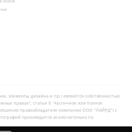
 cookie
ьных
афии, элементы дизайна и пр.) являются собственностью
ных правах", статья 9. Частичное или полное
зрешения правообладателя (компании ООО "ЛАЙРД") с
отографий производится исключительно по