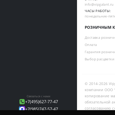
info@vipgalant.ru
ЧАСЫ РАБОТЫ:
понедельник-пятни
РОЗНИЧНЫМ К
Доставка рознич
Оплата
Гарантия рознич
Выбор расцветки
© 2014-2026 Vip
компании ООО "
копирование ма
Связаться с нами
+7(495)627-77-47
обязательной а
согласованию с
+7(985)747-57-47