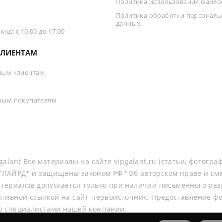
Политика использования файлов
Политика обработки персонал
данных
ца с 10:00 до 17:00
ЛИЕНТАМ
ным клиентам
ным покупателям
galant Все материалы на сайте vipgalant.ru (статьи, фотогр
ЛАЙРД" и защищены законом РФ "Об авторском праве и смеж
териалов допускается только при наличии письменного ра
ктивной ссылкой на сайт-первоисточник. Предоставление ф
о специалистами нашей компании.