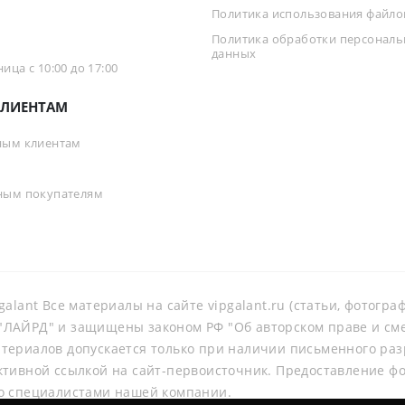
Политика использования файлов
Политика обработки персонал
данных
ца с 10:00 до 17:00
ЛИЕНТАМ
ным клиентам
ным покупателям
galant Все материалы на сайте vipgalant.ru (статьи, фотогр
ЛАЙРД" и защищены законом РФ "Об авторском праве и смеж
териалов допускается только при наличии письменного ра
ктивной ссылкой на сайт-первоисточник. Предоставление ф
о специалистами нашей компании.