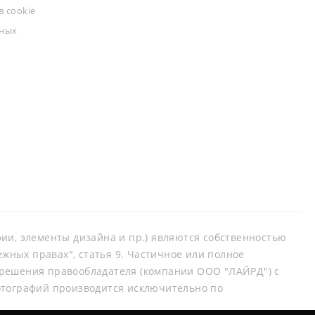
 cookie
ьных
афии, элементы дизайна и пр.) являются собственностью
ных правах", статья 9. Частичное или полное
зрешения правообладателя (компании ООО "ЛАЙРД") с
отографий производится исключительно по