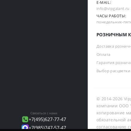
E-MAIL:
info@vipgalant.ru
ЧАСЫ РАБОТЫ:
понедельник-пятни
РОЗНИЧНЫМ К
Доставка рознич
Оплата
Гарантия рознич
Выбор расцветки
© 2014-2026 Vip
компании ООО "
копирование ма
Связаться с нами
+7(495)627-77-47
обязательной а
согласованию с
+7(985)747-57-47