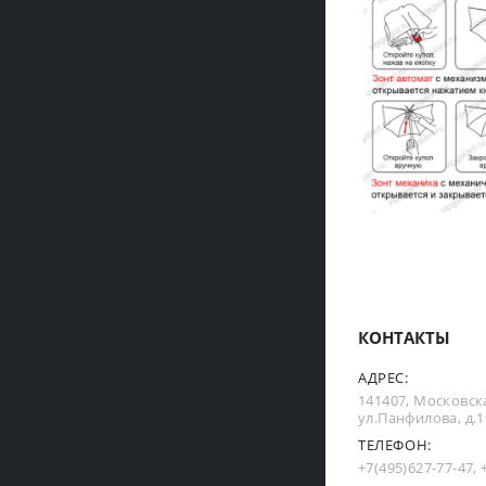
КОНТАКТЫ
АДРЕС:
141407, Московска
ул.Панфилова, д.19
ТЕЛЕФОН:
+7(495)627-77-47
,