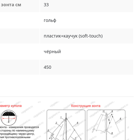
 зонта см
33
гольф
пластик+каучук (soft-touch)
чёрный
450