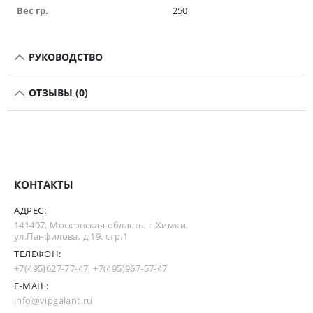
Вес гр.
250
РУКОВОДСТВО
ОТЗЫВЫ (0)
КОНТАКТЫ
АДРЕС:
141407, Московская область, г.Химки,
ул.Панфилова, д.19, стр.1
ТЕЛЕФОН:
+7(495)627-77-47
,
+7(495)967-57-47
E-MAIL:
info@vipgalant.ru