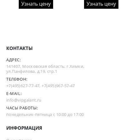
Узнать цену
Узнать цену
КОНТАКТЫ
АДРЕС:
141407, Московская область, г.Химки,
ул.Панфилова, д.19, стр.1
ТЕЛЕФОН:
+7(495)627-77-47
,
+7(495)967-57-47
E-MAIL:
info@vipgalant.ru
ЧАСЫ РАБОТЫ:
понедельник-пятница с 10:00 до 17:00
ИНФОРМАЦИЯ