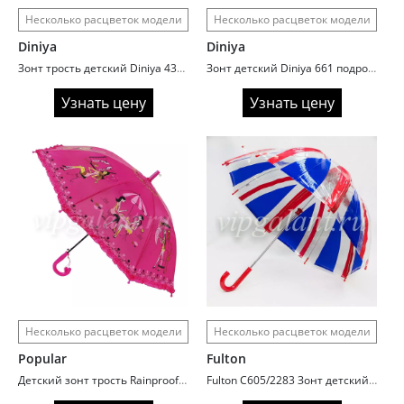
Несколько расцветок модели
Несколько расцветок модели
Diniya
Diniya
Зонт трость детский Diniya 431N рисунок 3D
Зонт детский Diniya 661 подростковый клетка
Узнать цену
Узнать цену
Несколько расцветок модели
Несколько расцветок модели
Popular
Fulton
Детский зонт трость Rainproof 1085N автомат
Fulton C605/2283 Зонт детский UnionJack (Флаг)