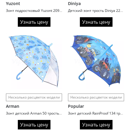
Yuzont
Diniya
Зонт подростковый Yuzont 2096 полный автомат автомат сатин
Детский зонт трость Diniya 2226 черный
Узнать цену
Узнать цену
Несколько расцветок модели
Несколько расцветок модели
Arman
Popular
Зонт детский Arman 50 трость автомат Animals
Зонт детский RainProof 134 трость автомат Trucks
Узнать цену
Узнать цену