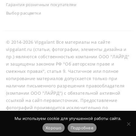
Гарантия розничным покупателям
Выбор расцветки
© 2014-2026 Vipgalant Все материалы на сайте
vipgalant.ru (статьи, фотографии, элементы дизайна и
пр.) являются собственностью компании ООО "ЛАЙРД"
и защищены законом РФ "Об авторском праве и
смежных правах", статья 9. Частичное или полное
копирование материалов допускается только при
наличии письменного разрешения правообладателя
(компании ООО "ЛАЙРД") с обязательной активной
ссылкой на сайт-первоисточник. Предоставление
фотографий производится исключительно по
согласованию со специалистами нашей компании.
Мы используем cookie для улучшенной работы сайта.
Хорошо
Подробнее