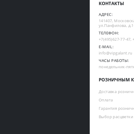
КОНТАКТЫ
АДРЕС:
141407, Московска
ул.Панфилова, д.19
ТЕЛЕФОН:
+7(495)627-77-47
,
E-MAIL:
info@vipgalant.ru
ЧАСЫ РАБОТЫ:
понедельник-пятни
РОЗНИЧНЫМ К
Доставка рознич
Оплата
Гарантия рознич
Выбор расцветки