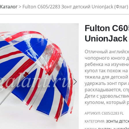
Каталог
>
Fulton C605/2283 Зонт детский UnionJack (Флаг)
Fulton C60
UnionJack
Отличный английск
чопорного юного д
ребенка на изучени
купол так похож на
тяжела для детской
удержать зонт при 
раскладывается, с
Дети с удовольстви
куполом, который р
АРТИКУЛ:
C605/2283 FL
КАТЕГОРИЯ:
ЗОНТЫ ДЕТС