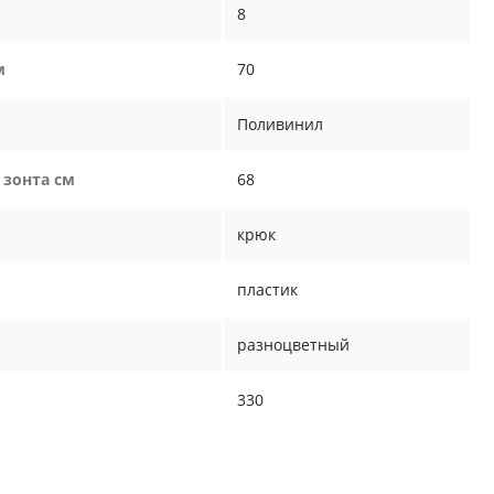
8
м
70
Поливинил
 зонта см
68
крюк
пластик
разноцветный
330