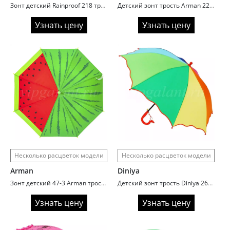
Зонт детский Rainproof 218 трость автомат cars
Детский зонт трость Arman 2236 кошки/собаки
Узнать цену
Узнать цену
Несколько расцветок модели
Несколько расцветок модели
Arman
Diniya
Зонт детский 47-3 Arman трость автомат поливинил Fruits
Детский зонт трость Diniya 2608 радуга обрезной край
Узнать цену
Узнать цену