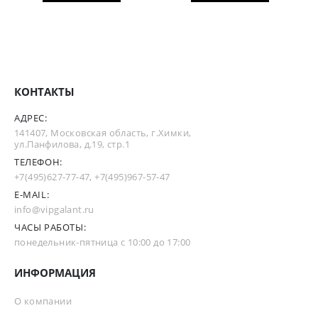
КОНТАКТЫ
АДРЕС:
141407, Московская область, г.Химки,
ул.Панфилова, д.19, стр.1
ТЕЛЕФОН:
+7(495)627-77-47
,
+7(495)967-57-47
E-MAIL:
info@vipgalant.ru
ЧАСЫ РАБОТЫ:
понедельник-пятница с 10:00 до 17:00
ИНФОРМАЦИЯ
О компании