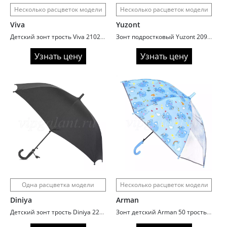
Несколько расцветок модели
Несколько расцветок модели
Viva
Yuzont
Детский зонт трость Viva 2102 черно-белый горох рюшка
Зонт подростковый Yuzont 2096 полный автомат автомат сатин
Узнать цену
Узнать цену
Одна расцветка модели
Несколько расцветок модели
Diniya
Arman
Детский зонт трость Diniya 2226 черный
Зонт детский Arman 50 трость автомат Animals