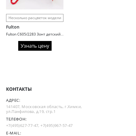
Несколько расцветок модели
Fulton
Fulton C605/2283 Зонт детский UnionJack (Флаг)
Узнать цену
КОНТАКТЫ
АДРЕС:
141407, Московская область, г.Химки,
ул.Панфилова, д.19, стр.1
ТЕЛЕФОН:
+7(495)627-77-47
,
+7(495)967-57-47
E-MAIL: