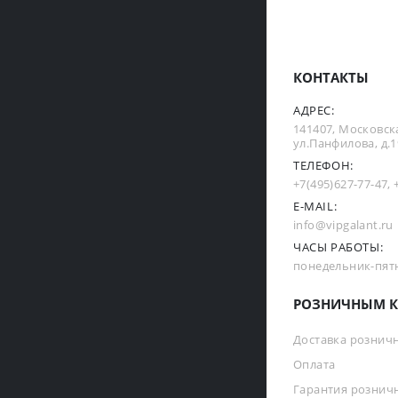
КОНТАКТЫ
АДРЕС:
141407, Московска
ул.Панфилова, д.19
ТЕЛЕФОН:
+7(495)627-77-47
,
E-MAIL:
info@vipgalant.ru
ЧАСЫ РАБОТЫ:
понедельник-пятни
РОЗНИЧНЫМ К
Доставка рознич
Оплата
Гарантия рознич