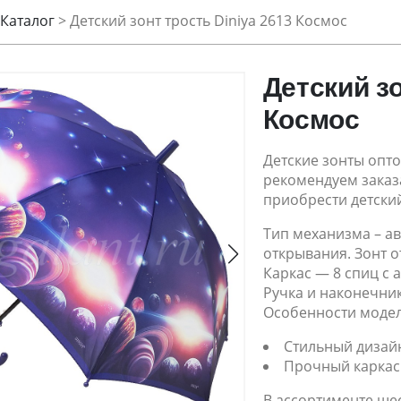
Каталог
>
Детский зонт трость Diniya 2613 Космос
Детский зо
Космос
Детские зонты опто
рекомендуем заказа
приобрести детский
Тип механизма – а
открывания. Зонт о
Каркас — 8 спиц с 
Ручка и наконечник
Особенности модел
Стильный дизай
Прочный каркас
В ассортименте шес