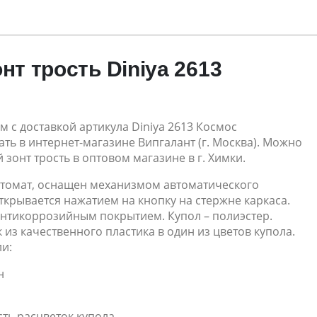
нт трость Diniya 2613
м с доставкой артикула Diniya 2613 Космос
ть в интернет-магазине Випгалант (г. Москва). Можно
 зонт трость в оптовом магазине в г. Химки.
втомат, оснащен механизмом автоматического
ткрывается нажатием на кнопку на стержне каркаса.
антикоррозийным покрытием. Купол – полиэстер.
 из качественного пластика в один из цветов купола.
и:
н
ть расцветок купола.