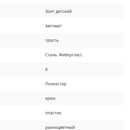
Зонт детский
Автомат
трость
Сталь
,
Фибергласс
8
Полиэстер
крюк
пластик
разноцветный