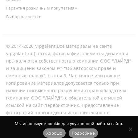
Гарантия розничным покупателям
Выбор расцветки
© 2014-2026 Vipgalant Все материалы на сайте
vipgalant.ru (статьи, фотографии, элементы дизайна и
пр.) являются собственностью компании ООО "ЛАЙРД"
и защищены законом РФ "Об авторском праве и
смежных правах", статья 9. Частичное или полное
копирование материалов допускается только при
наличии письменного разрешения правообладателя
(компании ООО "ЛАЙРД") с обязательной активной
ссылкой на сайт-первоисточник. Предоставление
фотографий производится исключительно по
согласованию со специалистами нашей компании.
Мы используем cookie для улучшенной работы сайта.
Хорошо
Подробнее