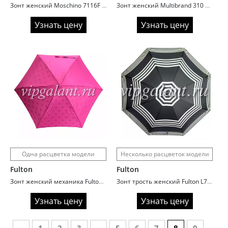
Зонт женский Moschino 7116F Olivia Under the Sea Blue
Зонт женский Multibrand 310 перламутр
Узнать цену
Узнать цену
Одна расцветка модели
Несколько расцветок модели
Fulton
Fulton
Зонт женский механика Fulton L717/2781 Lips Print (Губы)
Зонт трость женский Fulton L720/2784 Stripes (Полоски)
Узнать цену
Узнать цену
←
1
2
3
…
5
6
7
8
9