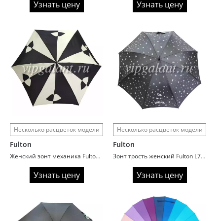
Узнать цену
Узнать цену
Несколько расцветок модели
Несколько расцветок модели
Fulton
Fulton
Женский зонт механика Fulton L717/2679 StoneBlackLips
Зонт трость женский Fulton L720/2408 Звездочки
Узнать цену
Узнать цену