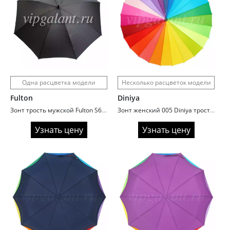
Одна расцветка модели
Несколько расцветок модели
Fulton
Diniya
Зонт трость мужской Fulton S667/01 Technoflex
Зонт женский 005 Diniya трость автомат 24 спицы радуга
Узнать цену
Узнать цену