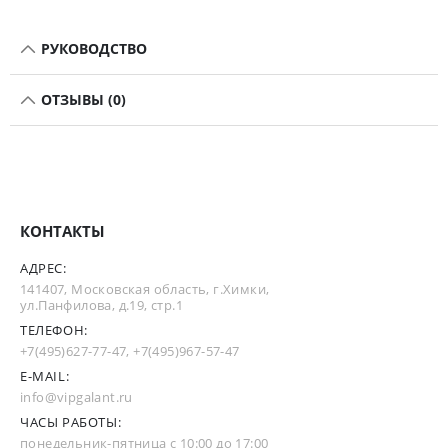
РУКОВОДСТВО
ОТЗЫВЫ (0)
КОНТАКТЫ
АДРЕС:
141407, Московская область, г.Химки,
ул.Панфилова, д.19, стр.1
ТЕЛЕФОН:
+7(495)627-77-47
,
+7(495)967-57-47
E-MAIL:
info@vipgalant.ru
ЧАСЫ РАБОТЫ:
понедельник-пятница с 10:00 до 17:00