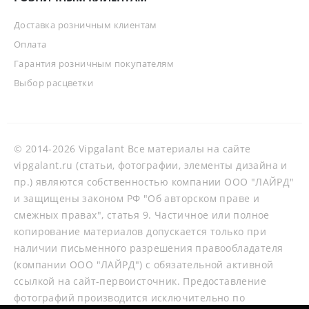
Доставка розничным клиентам
Оплата
Гарантия розничным покупателям
Выбор расцветки
© 2014-2026 Vipgalant Все материалы на сайте
vipgalant.ru (статьи, фотографии, элементы дизайна и
пр.) являются собственностью компании ООО "ЛАЙРД"
и защищены законом РФ "Об авторском праве и
смежных правах", статья 9. Частичное или полное
копирование материалов допускается только при
наличии письменного разрешения правообладателя
(компании ООО "ЛАЙРД") с обязательной активной
ссылкой на сайт-первоисточник. Предоставление
фотографий производится исключительно по