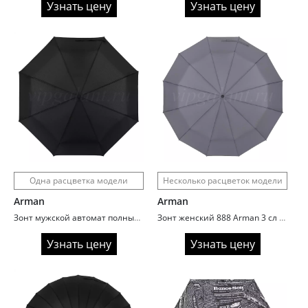
Узнать цену
Узнать цену
Одна расцветка модели
Несколько расцветок модели
Arman
Arman
Зонт мужской автомат полный Arman 306 ручка прямая
Зонт женский 888 Arman 3 сл с/а 12 спиц полиэстер reflective
Узнать цену
Узнать цену