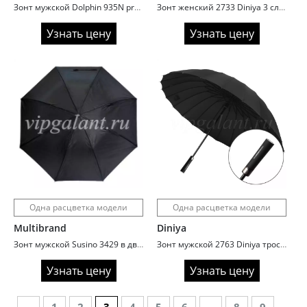
Зонт мужской Dolphin 935N premium
Зонт женский 2733 Diniya 3 сл с/а 8 спиц нейлон
Узнать цену
Узнать цену
Одна расцветка модели
Одна расцветка модели
Multibrand
Diniya
Зонт мужской Susino 3429 в два сложения автомат крюк
Зонт мужской 2763 Diniya трость автомат 24 спицы ручка прямая
Узнать цену
Узнать цену
←
1
2
3
4
5
6
…
8
9