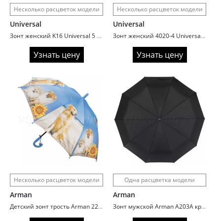
Несколько расцветок модели
Несколько расцветок модели
Universal
Universal
Зонт женский K16 Universal 5 сл механика 7 спиц полиэстер
Зонт женский 4020-4 Universal 4 сл с/а 7 спиц серебро внутри
Узнать цену
Узнать цену
Несколько расцветок модели
Одна расцветка модели
Arman
Arman
Детский зонт трость Arman 2236 кошки/собаки
Зонт мужской Arman A203A крюк carbon