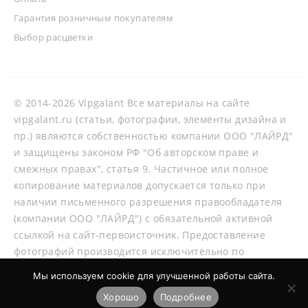
Гарантия розничным покупателям
Выбор расцветки
© 2014-2026 Vipgalant Все материалы на сайте
vipgalant.ru (статьи, фотографии, элементы дизайна и
пр.) являются собственностью компании ООО "ЛАЙРД"
и защищены законом РФ "Об авторском праве и
смежных правах", статья 9. Частичное или полное
копирование материалов допускается только при
наличии письменного разрешения правообладателя
(компании ООО "ЛАЙРД") с обязательной активной
ссылкой на сайт-первоисточник. Предоставление
фотографий производится исключительно по
согласованию со специалистами нашей компании.
Мы используем cookie для улучшенной работы сайта.
Хорошо
Подробнее