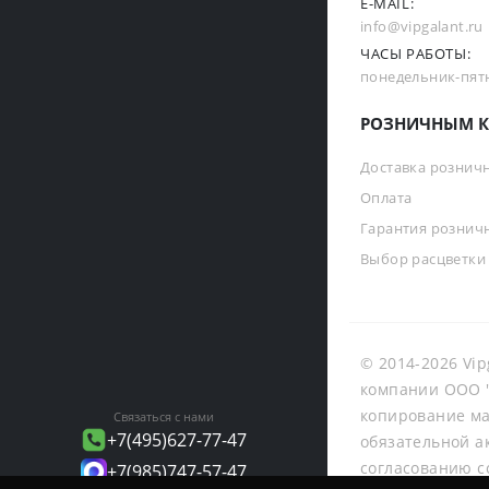
E-MAIL:
info@vipgalant.ru
ЧАСЫ РАБОТЫ:
понедельник-пятни
РОЗНИЧНЫМ К
Доставка рознич
Оплата
Гарантия рознич
Выбор расцветки
© 2014-2026 Vip
компании ООО "
копирование ма
Связаться с нами
+7(495)627-77-47
обязательной а
согласованию с
+7(985)747-57-47