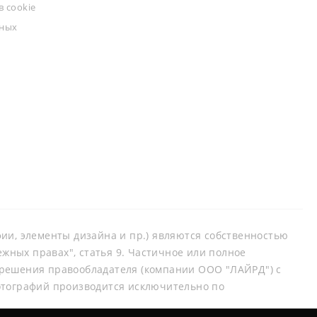
 cookie
ьных
афии, элементы дизайна и пр.) являются собственностью
ных правах", статья 9. Частичное или полное
зрешения правообладателя (компании ООО "ЛАЙРД") с
отографий производится исключительно по