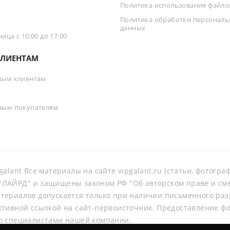
Политика использования файлов
Политика обработки персонал
данных
ца с 10:00 до 17:00
ЛИЕНТАМ
ным клиентам
ным покупателям
galant Все материалы на сайте vipgalant.ru (статьи, фотогр
ЛАЙРД" и защищены законом РФ "Об авторском праве и смеж
териалов допускается только при наличии письменного ра
ктивной ссылкой на сайт-первоисточник. Предоставление ф
о специалистами нашей компании.