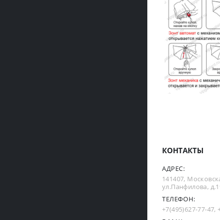
КОНТАКТЫ
АДРЕС:
141407, Московска
ул.Панфилова, д.19
ТЕЛЕФОН:
+7(495)627-77-47
,