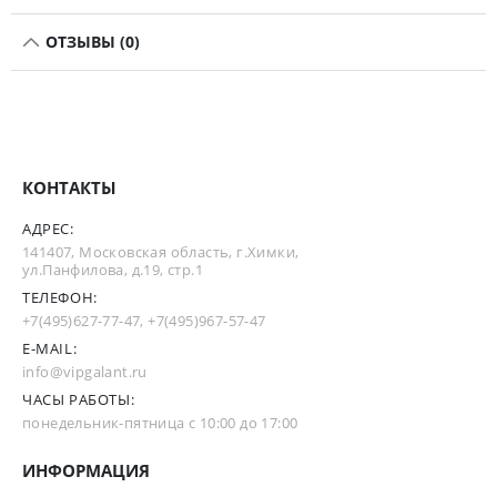
ОТЗЫВЫ (0)
КОНТАКТЫ
АДРЕС:
141407, Московская область, г.Химки,
ул.Панфилова, д.19, стр.1
ТЕЛЕФОН:
+7(495)627-77-47
,
+7(495)967-57-47
E-MAIL:
info@vipgalant.ru
ЧАСЫ РАБОТЫ:
понедельник-пятница с 10:00 до 17:00
ИНФОРМАЦИЯ