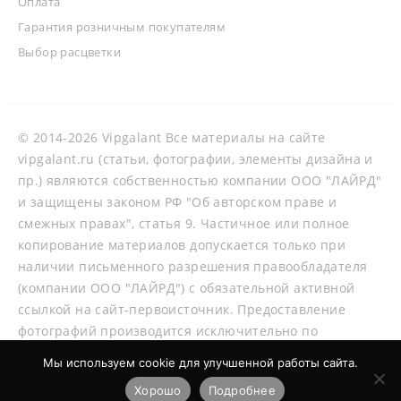
Оплата
Гарантия розничным покупателям
Выбор расцветки
© 2014-2026 Vipgalant Все материалы на сайте
vipgalant.ru (статьи, фотографии, элементы дизайна и
пр.) являются собственностью компании ООО "ЛАЙРД"
и защищены законом РФ "Об авторском праве и
смежных правах", статья 9. Частичное или полное
копирование материалов допускается только при
наличии письменного разрешения правообладателя
(компании ООО "ЛАЙРД") с обязательной активной
ссылкой на сайт-первоисточник. Предоставление
фотографий производится исключительно по
согласованию со специалистами нашей компании.
Мы используем cookie для улучшенной работы сайта.
Хорошо
Подробнее