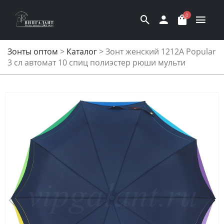
0
Зонты оптом
>
Каталог
>
Зонт женский 1212A Popular
3 сл автомат 10 спиц полиэстер рюши мульти