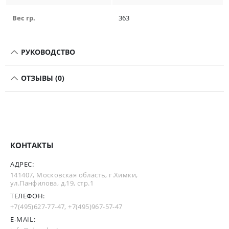
Вес гр.
363
РУКОВОДСТВО
ОТЗЫВЫ (0)
КОНТАКТЫ
АДРЕС:
141407, Московская область, г.Химки,
ул.Панфилова, д.19, стр.1
ТЕЛЕФОН:
+7(495)627-77-47
,
+7(495)967-57-47
E-MAIL: