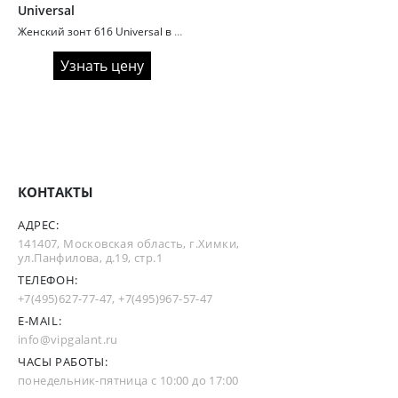
Universal
Женский зонт 616 Universal в три сложения серебро внутри
Узнать цену
КОНТАКТЫ
АДРЕС:
141407, Московская область, г.Химки,
ул.Панфилова, д.19, стр.1
ТЕЛЕФОН:
+7(495)627-77-47
,
+7(495)967-57-47
E-MAIL:
info@vipgalant.ru
ЧАСЫ РАБОТЫ:
понедельник-пятница с 10:00 до 17:00