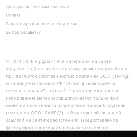
Доставка розничным клиентам
Оплата
Гарантия розничным покупателям
Выбор расцветки
© 2014-2026 Vipgalant Все материалы на сайте
vipgalant.ru (статьи, фотографии, элементы дизайна и
пр.) являются собственностью компании ООО "ЛАЙРД"
и защищены законом РФ "Об авторском праве и
смежных правах", статья 9. Частичное или полное
копирование материалов допускается только при
наличии письменного разрешения правообладателя
(компании ООО "ЛАЙРД") с обязательной активной
ссылкой на сайт-первоисточник. Предоставление
фотографий производится исключительно по
согласованию со специалистами нашей компании.