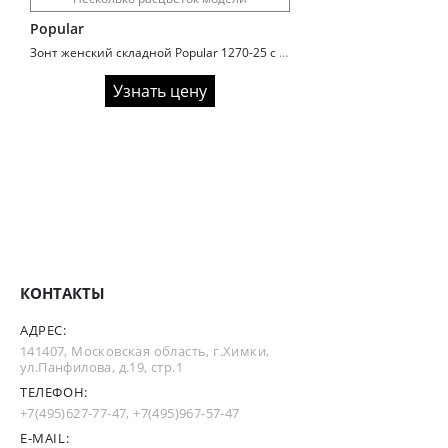
Popular
Зонт женский складной Popular 1270-25 с увеличенным куполом
Узнать цену
КОНТАКТЫ
АДРЕС:
141407, Московская область, г.Химки,
ул.Панфилова, д.19, стр.1
ТЕЛЕФОН:
+7(495)627-77-47
,
+7(495)967-57-47
E-MAIL: