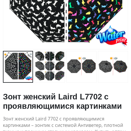
Зонт женский Laird L7702 с
проявляющимися картинками
Зонт женский Laird 7702 с проявляющимися
картинками – зонтик с системой Антиветер, плотной