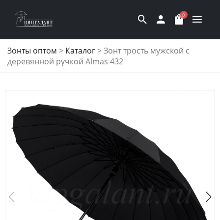
0
Зонты оптом
>
Каталог
>
Зонт трость мужской с
деревянной ручкой Almas 432