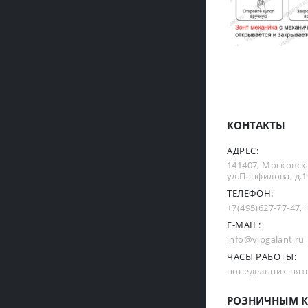
КОНТАКТЫ
АДРЕС:
141407, Московска
ул.Панфилова, д.19
ТЕЛЕФОН:
+7(495)627-77-47
,
E-MAIL:
info@vipgalant.ru
ЧАСЫ РАБОТЫ:
понедельник-пятни
РОЗНИЧНЫМ К