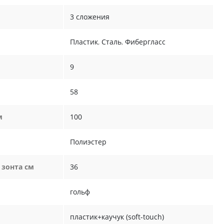
3 сложения
Пластик
,
Сталь
,
Фибергласс
9
58
м
100
Полиэстер
 зонта см
36
гольф
пластик+каучук (soft-touch)