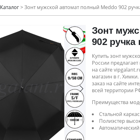
Каталог
>
Зонт мужской автомат полный Meddo 902 ручк
Зонт мужс
902 ручка
Купить зонт мужско
России предлагает
на сайте vipgalant.
магазин в г. Химки
заказ на сайте инт
всей территории Р
Преимущества мод
Стальной карка
Полиэстер высо
Автоматический