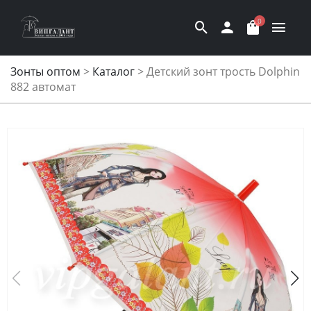
0
Зонты оптом
>
Каталог
>
Детский зонт трость Dolphin
882 автомат