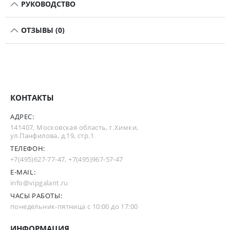
РУКОВОДСТВО
ОТЗЫВЫ (0)
КОНТАКТЫ
АДРЕС:
141407, Московская область, г.Химки,
ул.Панфилова, д.19, стр.1
ТЕЛЕФОН:
+7(495)627-77-47
,
+7(495)967-57-47
E-MAIL:
info@vipgalant.ru
ЧАСЫ РАБОТЫ:
понедельник-пятница с 10:00 до 17:00
ИНФОРМАЦИЯ