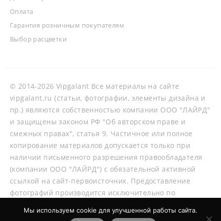
Оплата
Гарантия розничным покупателям
Выбор расцветки
© 2014-2026 Vipgalant Все материалы на сайте
vipgalant.ru (статьи, фотографии, элементы дизайна и
пр.) являются собственностью компании ООО "ЛАЙРД"
и защищены законом РФ "Об авторском праве и
смежных правах", статья 9. Частичное или полное
копирование материалов допускается только при
наличии письменного разрешения правообладателя
(компании ООО "ЛАЙРД") с обязательной активной
ссылкой на сайт-первоисточник. Предоставление
фотографий производится исключительно по
согласованию со специалистами нашей компании.
Мы используем cookie для улучшенной работы сайта.