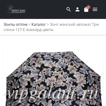
0
Зонты оптом
>
Каталог
>
Зонт женский автомат Три
слона 127-E жаккард цветы