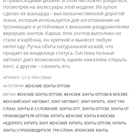
и превосходный дизайн. В этом несложно убедиться,
посмотрев на аксессуары этой модели. Их купол
сделан из жаккарда – высококачественной дорогой
ткани, которая используется для изготовления не
тускнеющих и устойчивых к внешним раздражителям
верхушек зонтов. Каркас этих зонтов выполнен из
стали и карбона, он крепкий и вынесет любую
непогоду. Ручка обита натуральной кожей, что
придает ее владелице статуса. Система полный
автомат дает возможность одним нажатием открыть
зонт, а другим – сложить его.
АРТИКУЛ:
127-E ТРИ СЛОНА
КАТЕГОРИЯ:
ЖЕНСКИЕ ЗОНТЫ ОПТОМ
МЕТКИ:
ЖЕНСКИЕ ЗОНТЫ ОПТОМ
,
ЖЕНСКИЕ ЗОНТЫ ОПТОМ В МОСКВЕ
,
ЖЕНСКИЙ ЗОНТ АВТОМАТ
,
ЗОНТ АВТОМАТ
,
ЗОНТ КУПИТЬ
,
ЗОНТ ТРИ
СЛОНА
,
ЗОНТЫ В 3 СЛОЖЕНИЯ
,
ЗОНТЫ ОПТ
,
ЗОНТЫ ОПТОМ
,
ЗОНТЫ ОТ
ПРОИЗВОДИТЕЛЯ ОПТОМ
,
КУПИТЬ ЖЕНСКИЕ ЗОНТЫ В МОСКВЕ
НЕДОРОГО
,
КУПИТЬ ЗОНТ ЖЕНСКИЙ
,
КУПИТЬ ЗОНТЫ ОПТОМ
,
КУПИТЬ
ЗОНТЫ У ПРОИЗВОДИТЕЛЯ
,
ТРИ СЛОНА
,
ЯПОНСКИЕ ЗОНТЫ