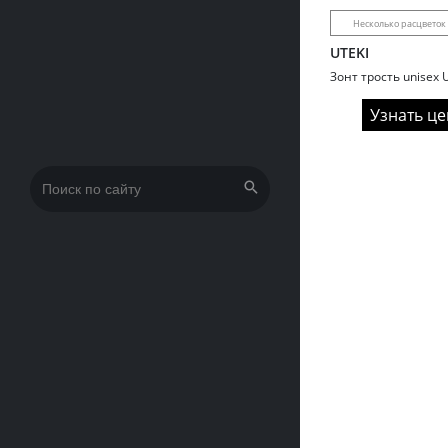
Несколько расцветок
UTEKI
Узнать це
Искать: