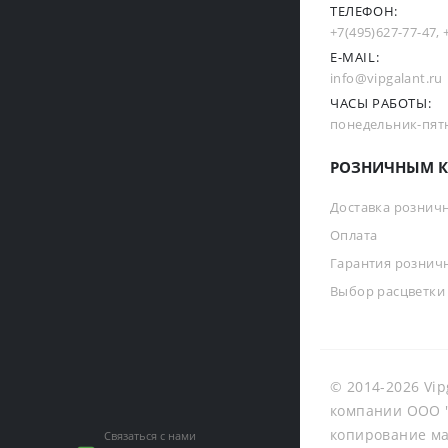
ТЕЛЕФОН:
+7(495)627-77-47
,
E-MAIL:
info@vipgalant.ru
ЧАСЫ РАБОТЫ:
понедельник-пятни
РОЗНИЧНЫМ К
Доставка рознич
Оплата
Гарантия рознич
Выбор расцветки
© 2014-2026 Vip
компании ООО "
копирование ма
Связаться с нами