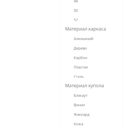
48
24
50
52
Материал каркаса
53
Алюминий
54
Дерево
55
Карбон
56
Пластик
58
Сталь
60
Материал купола
Стеклопластик
65
Блэкаут
Фибергласс
68
Винил
70
Жаккард
75
Кожа