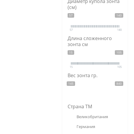
Диаметр купола зонта
кристаллы
(см)
полипропилен
57
140
сталь
57
140
Длина сложенного
зонта см
15
105
15
105
Вес зонта гр.
145
840
Страна ТМ
Великобритания
Германия