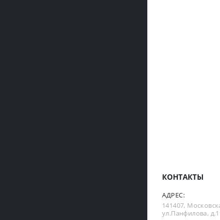
КОНТАКТЫ
АДРЕС:
141407, Московска
ул.Панфилова, д.19