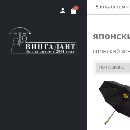
Зонты оптом
>
0
японск
ЯПОНСКИЙ ЗО