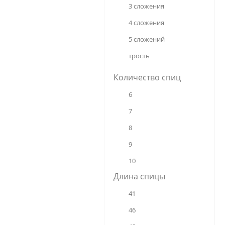
Susino
3 сложения
Unipro
4 сложения
Universal
5 сложений
Viva
трость
Yoana
Количество спиц
Yuzont
6
7
8
9
10
Длина спицы
12
41
14
46
16