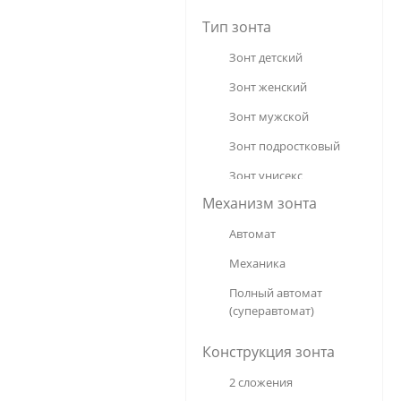
Diniya
Тип зонта
Dolphin
Зонт детский
Dropstop
Зонт женский
Fulton
Зонт мужской
LAIRD
Зонт подростковый
Laska
Зонт унисекс
M.N.S.
Механизм зонта
Meddo
Автомат
Moschino
Механика
Multibrand
Полный автомат 
(суперавтомат)
Pasio
Popular
Конструкция зонта
Royal
2 сложения