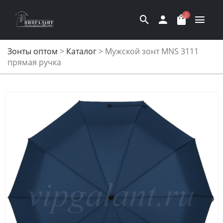
0
Зонты оптом
>
Каталог
>
Мужской зонт MNS 3111
прямая ручка