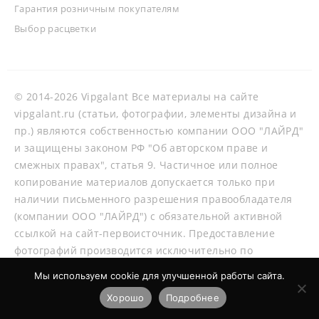
Гарантия розничным покупателям
Выбор расцветки
© 2014-2026 Vipgalant Все материалы на сайте
vipgalant.ru (статьи, фотографии, элементы дизайна и
пр.) являются собственностью компании ООО "ЛАЙРД"
и защищены законом РФ "Об авторском праве и
смежных правах", статья 9. Частичное или полное
копирование материалов допускается только при
наличии письменного разрешения правообладателя
(компании ООО "ЛАЙРД") с обязательной активной
ссылкой на сайт-первоисточник. Предоставление
фотографий производится исключительно по
согласованию со специалистами нашей компании.
Мы используем cookie для улучшенной работы сайта.
Хорошо
Подробнее