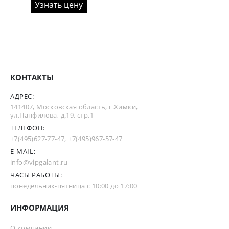
Узнать цену
КОНТАКТЫ
АДРЕС:
141407, Московская область, г.Химки,
ул.Панфилова, д.19, стр.1
ТЕЛЕФОН:
+7(495)627-77-47
,
+7(495)967-57-47
E-MAIL:
info@vipgalant.ru
ЧАСЫ РАБОТЫ:
понедельник-пятница с 10:00 до 17:00
ИНФОРМАЦИЯ
О компании