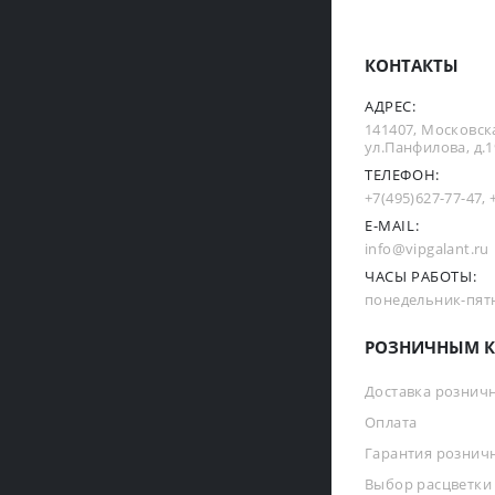
КОНТАКТЫ
АДРЕС:
141407, Московска
ул.Панфилова, д.19
ТЕЛЕФОН:
+7(495)627-77-47
,
E-MAIL:
info@vipgalant.ru
ЧАСЫ РАБОТЫ:
понедельник-пятни
РОЗНИЧНЫМ К
Доставка рознич
Оплата
Гарантия рознич
Выбор расцветки