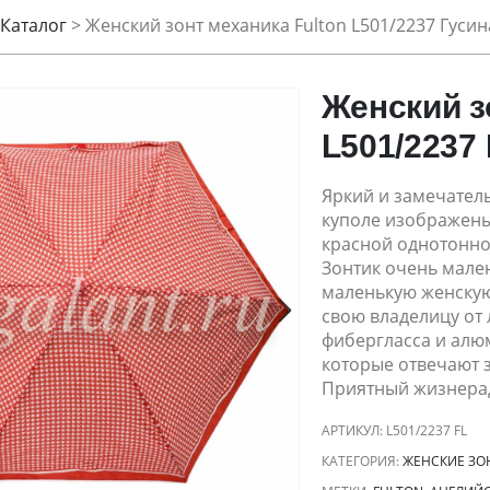
Каталог
>
Женский зонт механика Fulton L501/2237 Гусин
Женский з
L501/2237
Яркий и замечатель
куполе изображены
красной однотонной
Зонтик очень мале
маленькую женскую
свою владелицу от 
фибергласса и алю
которые отвечают з
Приятный жизнерад
АРТИКУЛ:
L501/2237 FL
КАТЕГОРИЯ:
ЖЕНСКИЕ ЗО