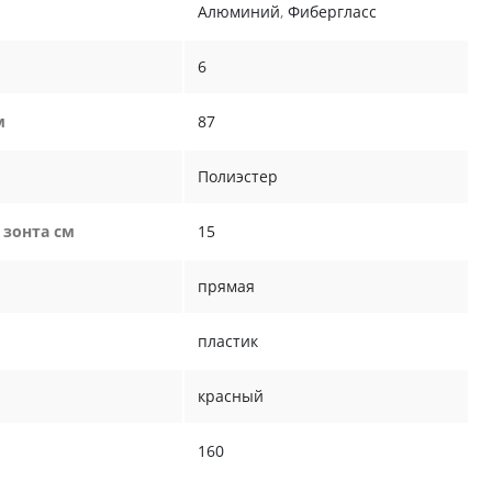
Алюминий
,
Фибергласс
6
м
87
Полиэстер
 зонта см
15
прямая
пластик
красный
160