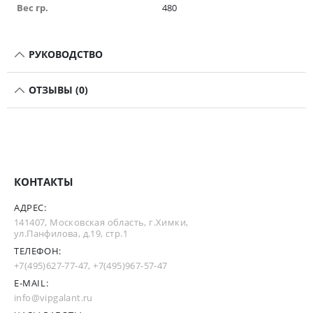
Вес гр.
480
РУКОВОДСТВО
ОТЗЫВЫ (0)
КОНТАКТЫ
АДРЕС:
141407, Московская область, г.Химки,
ул.Панфилова, д.19, стр.1
ТЕЛЕФОН:
+7(495)627-77-47
,
+7(495)967-57-47
E-MAIL:
info@vipgalant.ru