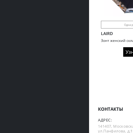
Одна р
LAIRD
Зонт женский скла
Уз
КОНТАКТЫ
АДРЕС:
141407, Московска
ул.Панфилова, д.19