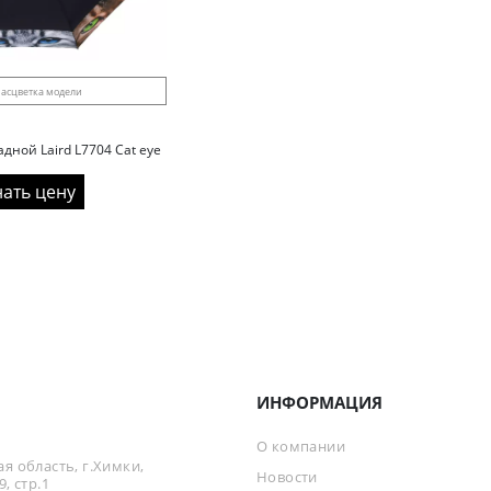
асцветка модели
дной Laird L7704 Cat eye
нать цену
ИНФОРМАЦИЯ
О компании
я область, г.Химки,
Новости
, стр.1