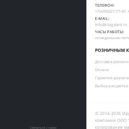
ТЕЛЕФОН:
+7(495)627-77-47
,
E-MAIL:
info@vipgalant.ru
ЧАСЫ РАБОТЫ:
понедельник-пятни
РОЗНИЧНЫМ К
Доставка рознич
Оплата
Гарантия рознич
Выбор расцветки
© 2014-2026 Vip
компании ООО "
копирование ма
Связаться с нами