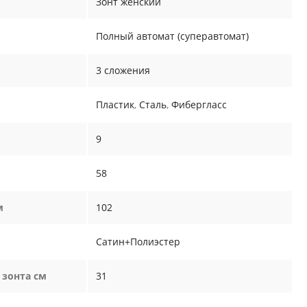
Зонт женский
Полный автомат (суперавтомат)
3 сложения
Пластик
,
Сталь
,
Фибергласс
9
58
м
102
Сатин+Полиэстер
 зонта см
31