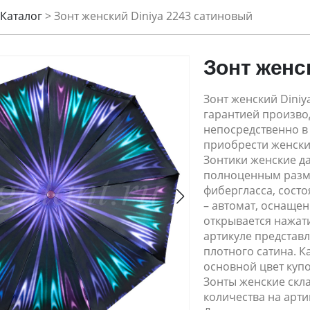
Каталог
>
Зонт женский Diniya 2243 сатиновый
Зонт женс
Зонт женский Diniy
гарантией производ
непосредственно в
приобрести женский
Зонтики женские да
полноценным разме
фибергласса, сост
– автомат, оснаще
открывается нажати
артикуле представл
плотного сатина. К
основной цвет купо
Зонты женские скл
количества на арти