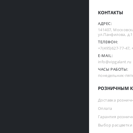
КОНТАКТЫ
АДРЕС:
141407, Московска
ул.Панфилова, д.19
ТЕЛЕФОН:
+7(495)627-77-47
,
E-MAIL:
info@vipgalant.ru
ЧАСЫ РАБОТЫ:
понедельник-пятни
РОЗНИЧНЫМ К
Доставка рознич
Оплата
Гарантия рознич
Выбор расцветки