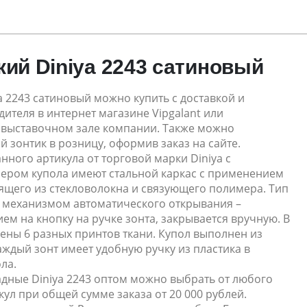
кий Diniya 2243 сатиновый
a 2243 сатиновый можно купить с доставкой и
ителя в интернет магазине Vipgalant или
 выставочном зале компании. Также можно
 зонтик в розницу, оформив заказ на сайте.
нного артикула от торговой марки Diniya с
ром купола имеют стальной каркас с применением
оящего из стекловолокна и связующего полимера. Тип
н механизмом автоматического открывания –
ем на кнопку на ручке зонта, закрывается вручную. В
ены 6 разных принтов ткани. Купол выполнен из
аждый зонт имеет удобную ручку из пластика в
ла.
адные Diniya 2243 оптом можно выбрать от любого
кул при общей сумме заказа от 20 000 рублей.