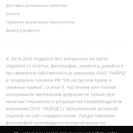
Доставка розничным клиентам
Оплата
Гарантия розничным покупателям
Выбор расцветки
© 2014-2026 Vipgalant Все материалы на сайте
vipgalant.ru (статьи, фотографии, элементы дизайна и
пр.) являются собственностью компании ООО "ЛАЙРД"
и защищены законом РФ "Об авторском праве и
смежных правах", статья 9. Частичное или полное
копирование материалов допускается только при
наличии письменного разрешения правообладателя
(компании ООО "ЛАЙРД") с обязательной активной
ссылкой на сайт-первоисточник. Предоставление
фотографий производится исключительно по
согласованию со специалистами нашей компании.