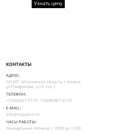
Узнать цену
КОНТАКТЫ
АДРЕС:
141407, Московская область, г.Химки,
ул.Панфилова, д.19, стр.1
ТЕЛЕФОН:
+7(495)627-77-47
,
+7(495)967-57-47
E-MAIL:
info@vipgalant.ru
ЧАСЫ РАБОТЫ:
понедельник-пятница с 10:00 до 17:00