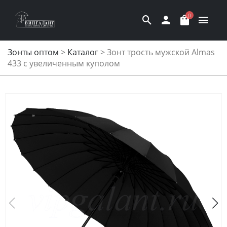
0
Зонты оптом
>
Каталог
>
Зонт трость мужской Almas
433 с увеличенным куполом