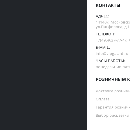
КОНТАКТЫ
АДРЕС:
141407, Московска
ул.Панфилова, д.19
ТЕЛЕФОН:
+7(495)627-77-47
,
E-MAIL:
info@vipgalant.ru
ЧАСЫ РАБОТЫ:
понедельник-пятни
РОЗНИЧНЫМ К
Доставка рознич
Оплата
Гарантия рознич
Выбор расцветки