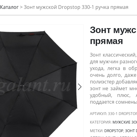
Каталог
>
Зонт мужской Dropstop 330-1 ручка прямая
Зонт мужс
прямая
Зонт классический
для мужчин разного
ухода, легка в об
очень долго, даже
полиэстер
добавляе
зонт не займет мн
удобный, плюс, 
поддается сомнень
АРТИКУЛ:
330-1 DROPSTO
КАТЕГОРИЯ:
МУЖСКИЕ ЗО
МЕТКИ:
DROPSTOP
,
ЗОНТ 