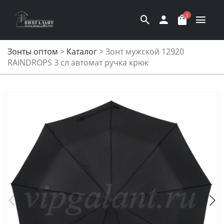
0
Зонты оптом
>
Каталог
>
Зонт мужской 12920
RAINDROPS 3 сл автомат ручка крюк