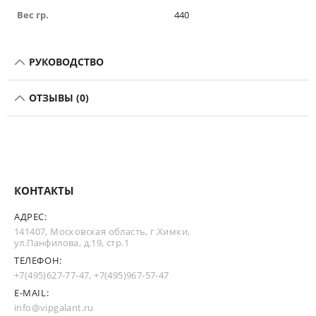
Вес гр.
440
РУКОВОДСТВО
ОТЗЫВЫ (0)
КОНТАКТЫ
АДРЕС:
141407, Московская область, г.Химки,
ул.Панфилова, д.19, стр.1
ТЕЛЕФОН:
+7(495)627-77-47
,
+7(495)967-57-47
E-MAIL:
info@vipgalant.ru