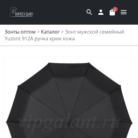
0
Зонты оптом
>
Каталог
>
Зонт мужской семейный
Yuzont 912A ручка крюк кожа