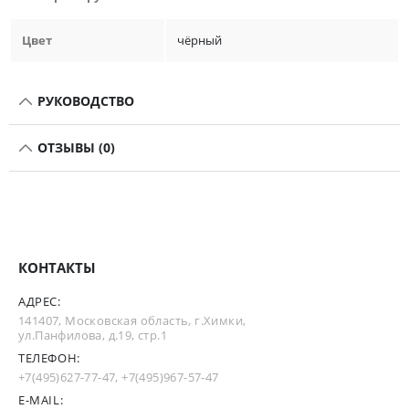
Цвет
чёрный
РУКОВОДСТВО
ОТЗЫВЫ (0)
КОНТАКТЫ
АДРЕС:
141407, Московская область, г.Химки,
ул.Панфилова, д.19, стр.1
ТЕЛЕФОН:
+7(495)627-77-47
,
+7(495)967-57-47
E-MAIL: