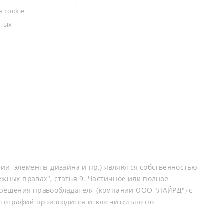
 cookie
ьных
афии, элементы дизайна и пр.) являются собственностью
ных правах", статья 9. Частичное или полное
зрешения правообладателя (компании ООО "ЛАЙРД") с
отографий производится исключительно по