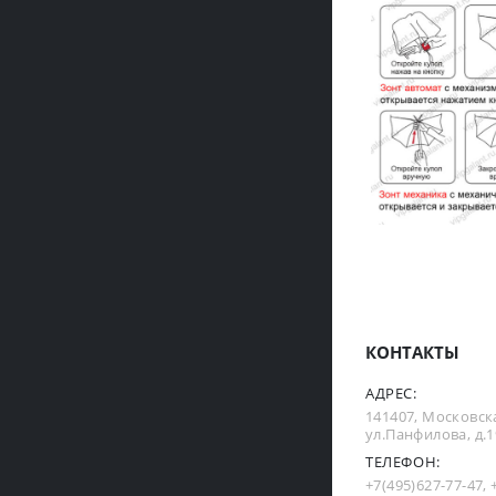
КОНТАКТЫ
АДРЕС:
141407, Московска
ул.Панфилова, д.19
ТЕЛЕФОН:
+7(495)627-77-47
,