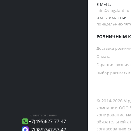
E-MAIL:
info@vipgalant.ru
ЧАСЫ РАБОТЫ:
понедельник-пятни
РОЗНИЧНЫМ К
Доставка рознич
Оплата
Гарантия рознич
Выбор расцветки
© 2014-2026 Vip
компании ООО "
копирование ма
Связаться с нами
+7(495)627-77-47
обязательной а
согласованию с
+7(985)747-57-47