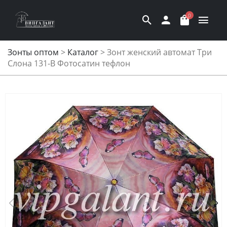
0
Зонты оптом
>
Каталог
>
Зонт женский автомат Три
Слона 131-B Фотосатин тефлон