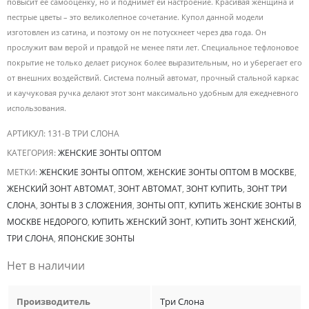
повысит ее самооценку, но и поднимет ей настроение. Красивая женщина и
пестрые цветы – это великолепное сочетание. Купол данной модели
изготовлен из сатина, и поэтому он не потускнеет через два года. Он
прослужит вам верой и правдой не менее пяти лет. Специальное тефлоновое
покрытие не только делает рисунок более выразительным, но и уберегает его
от внешних воздействий. Система полный автомат, прочный стальной каркас
и каучуковая ручка делают этот зонт максимально удобным для ежедневного
использования.
АРТИКУЛ:
131-B ТРИ СЛОНА
КАТЕГОРИЯ:
ЖЕНСКИЕ ЗОНТЫ ОПТОМ
МЕТКИ:
ЖЕНСКИЕ ЗОНТЫ ОПТОМ
,
ЖЕНСКИЕ ЗОНТЫ ОПТОМ В МОСКВЕ
,
ЖЕНСКИЙ ЗОНТ АВТОМАТ
,
ЗОНТ АВТОМАТ
,
ЗОНТ КУПИТЬ
,
ЗОНТ ТРИ
СЛОНА
,
ЗОНТЫ В 3 СЛОЖЕНИЯ
,
ЗОНТЫ ОПТ
,
КУПИТЬ ЖЕНСКИЕ ЗОНТЫ В
МОСКВЕ НЕДОРОГО
,
КУПИТЬ ЖЕНСКИЙ ЗОНТ
,
КУПИТЬ ЗОНТ ЖЕНСКИЙ
,
ТРИ СЛОНА
,
ЯПОНСКИЕ ЗОНТЫ
Нет в наличии
Производитель
Три Слона