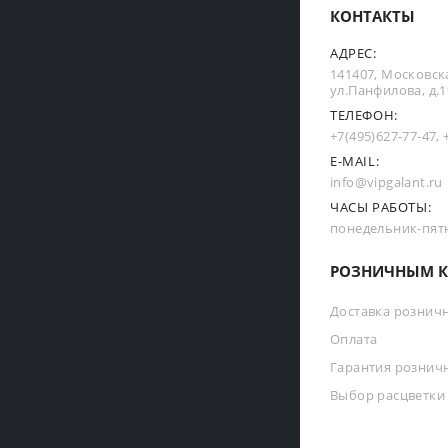
КОНТАКТЫ
АДРЕС:
141407, Московска
ул.Панфилова, д.19
ТЕЛЕФОН:
+7(495)627-77-47
,
E-MAIL:
info@vipgalant.ru
ЧАСЫ РАБОТЫ:
понедельник-пятни
РОЗНИЧНЫМ К
Доставка рознич
Оплата
Гарантия рознич
Выбор расцветки