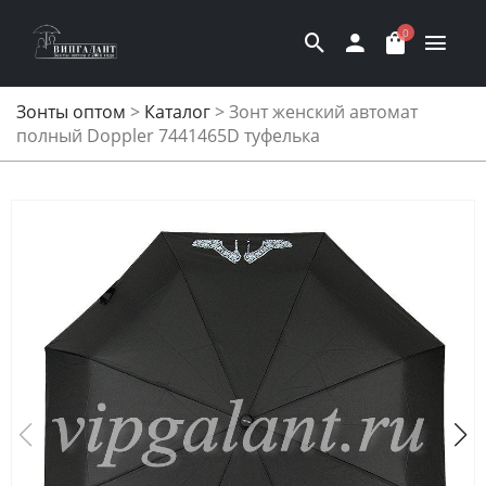
0
Зонты оптом
>
Каталог
>
Зонт женский автомат
полный Doppler 7441465D туфелька