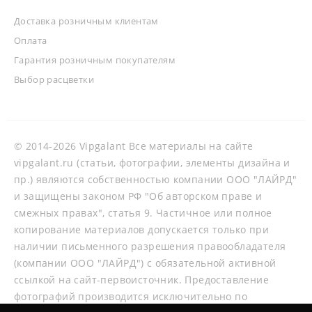
Доставка розничным клиентам
Оплата
Гарантия розничным покупателям
Выбор расцветки
© 2014-2026 Vipgalant Все материалы на сайте
vipgalant.ru (статьи, фотографии, элементы дизайна и
пр.) являются собственностью компании ООО "ЛАЙРД"
и защищены законом РФ "Об авторском праве и
смежных правах", статья 9. Частичное или полное
копирование материалов допускается только при
наличии письменного разрешения правообладателя
(компании ООО "ЛАЙРД") с обязательной активной
ссылкой на сайт-первоисточник. Предоставление
фотографий производится исключительно по