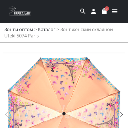
0
Зонты оптом
>
Каталог
>
Зонт женский складной
Uteki 5074 Paris