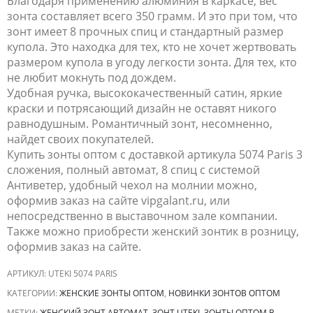
Благодаря применению алюминия в каркасе, вес
зонта составляет всего 350 грамм. И это при том, что
зонт имеет 8 прочных спиц и стандартный размер
купола. Это находка для тех, кто не хочет жертвовать
размером купола в угоду легкости зонта. Для тех, кто
не любит мокнуть под дождем.
Удобная ручка, высококачественный сатин, яркие
краски и потрясающий дизайн не оставят никого
равнодушным. Романтичный зонт, несомненно,
найдет своих покупателей.
Купить зонты оптом с доставкой артикула 5074 Paris 3
сложения, полный автомат, 8 спиц с системой
Антиветер, удобный чехол на молнии можно,
оформив заказ на сайте vipgalant.ru, или
непосредственно в выставочном зале компании.
Также можно приобрести женский зонтик в розницу,
оформив заказ на сайте.
АРТИКУЛ:
UTEKI 5074 PARIS
КАТЕГОРИИ:
ЖЕНСКИЕ ЗОНТЫ ОПТОМ
,
НОВИНКИ ЗОНТОВ ОПТОМ
МЕТКИ:
ЖЕНСКИЙ ЗОНТ АВТОМАТ
,
ЗОНТ UTEKI
,
ЗОНТЫ ОПТОМ В