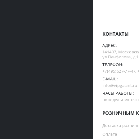
КОНТАКТЫ
АДРЕС:
141407, Московска
ул.Панфилова, д.19
ТЕЛЕФОН:
+7(495)627-77-47
,
E-MAIL:
info@vipgalant.ru
ЧАСЫ РАБОТЫ:
понедельник-пятни
РОЗНИЧНЫМ К
Доставка рознич
Оплата