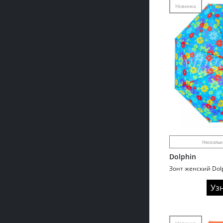
Новинка
Нескольк
Dolphin
Зонт женский Dol
Уз