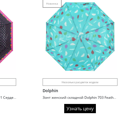
Новинка
Несколько расцветок модели
Dolphin
Зонт женский складной Dolphin 701 Сердечки
Зонт женский складной Dolphin 703 Feathers
Узнать цену