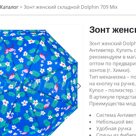
Каталог
>
Зонт женский складной Dolphin 709 Mix
Зонт женс
Зонт женский Dolph
Антиветер. Купить
рекомендуем в мага
оптом по предвари
зонтов (г. Химки).
Тип механизма – п
на кнопку на ручке
Купол – полиэстер.
В артикуле предста
Преимущества мод
Система Антиве
Небольшой вес
Удобная ручка
Спицы из фибер