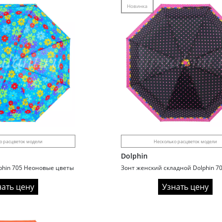
Новинка
о расцветок модели
Несколько расцветок модели
Dolphin
phin 705 Неоновые цветы
нать цену
Узнать цену