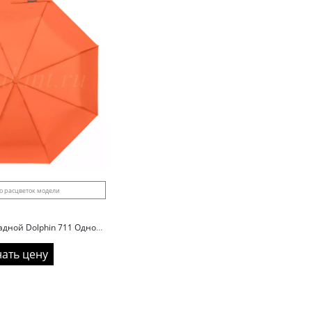
о расцветок модели
Зонт женский складной Dolphin 711 Однотонный
нать цену