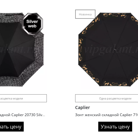
Новинка
асцветка модели
Одна расцветка модели
Caplier
Зонт женский складной Caplier 20730 Silver web
нать цену
Узнать цену