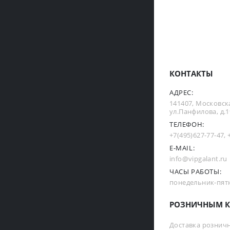
КОНТАКТЫ
АДРЕС:
141407, Московска
ул.Панфилова, д.19
ТЕЛЕФОН:
+7(495)627-77-47
,
E-MAIL:
info@vipgalant.ru
ЧАСЫ РАБОТЫ:
понедельник-пятни
РОЗНИЧНЫМ К
Доставка рознич