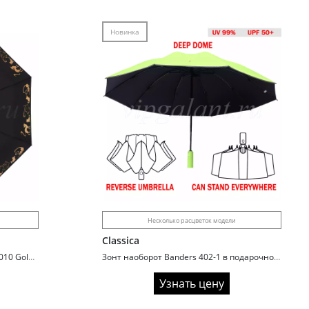
Новинка
Несколько расцветок модели
Classica
Зонт женский складной Caplier 71010 Golden cats
Зонт наоборот Banders 402-1 в подарочной упаковке
Узнать цену