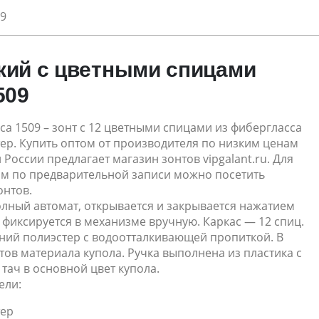
09
кий с цветными спицами
509
ica 1509 – зонт с 12 цветными спицами из фибергласса
ер. Купить оптом от производителя по низким ценам
 России предлагает магазин зонтов vipgalant.ru. Для
ом по предварительной записи можно посетить
онтов.
олный автомат, открывается и закрывается нажатием
, фиксируется в механизме вручную. Каркас — 12 спиц.
нний полиэстер с водоотталкивающей пропиткой. В
тов материала купола. Ручка выполнена из пластика с
тач в основной цвет купола.
ели:
тер