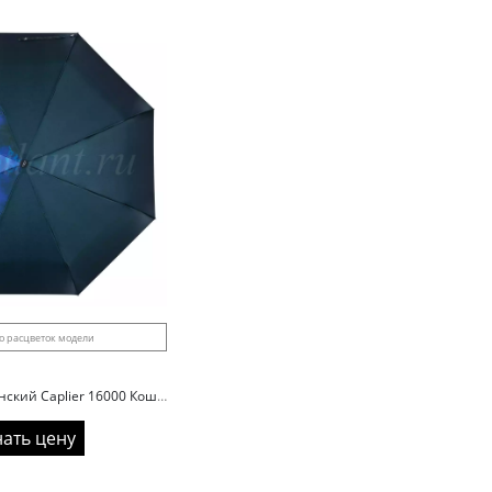
о расцветок модели
Зонт складной женский Caplier 16000 Кошки
нать цену