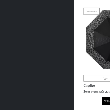
Новинка
Одна р
Caplier
Уз