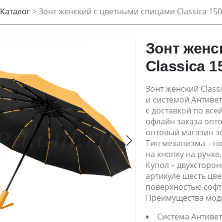
Каталог
>
Зонт женский с цветными спицами Classica 15
Зонт женс
Classica 1
Зонт женский Class
и системой Антивет
с доставкой по всей
офлайн заказа опт
оптовый магазин з
Тип механизма – п
на кнопку на ручке
Купол – двухсторо
артикуле шесть цве
поверхностью софт 
Преимущества мод
Система Антиве