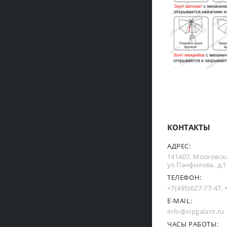
КОНТАКТЫ
АДРЕС:
141407, Московска
ул.Панфилова, д.19
ТЕЛЕФОН:
+7(495)627-77-47
,
E-MAIL:
info@vipgalant.ru
ЧАСЫ РАБОТЫ: