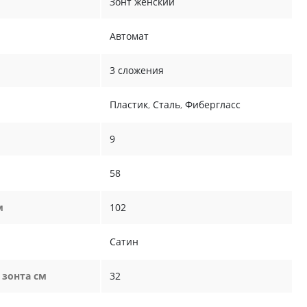
Зонт женский
Автомат
3 сложения
Пластик
,
Сталь
,
Фибергласс
9
58
м
102
Сатин
 зонта см
32