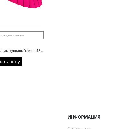
о расцветок модели
Зонт трость с большим куполом Yuzont 422 прямая ручка
нать цену
ИНФОРМАЦИЯ
О компании