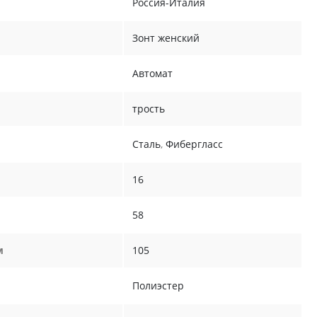
Россия-Италия
Зонт женский
Автомат
трость
Сталь
,
Фибергласс
16
58
м
105
Полиэстер