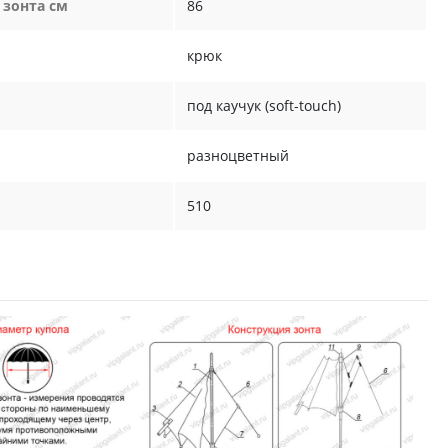
 зонта см
86
крюк
под каучук (soft-touch)
разноцветный
510