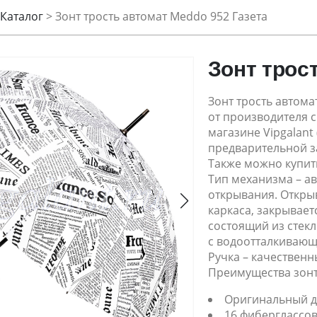
Каталог
>
Зонт трость автомат Meddo 952 Газета
Зонт трос
Зонт трость автома
от производителя с
магазине Vipgalant 
предварительной за
Также можно купить
Тип механизма – а
открывания. Открыв
каркаса, закрывает
состоящий из стек
с водоотталкивающе
Ручка – качественн
Преимущества зонт
Оригинальный д
16 фиберглассо