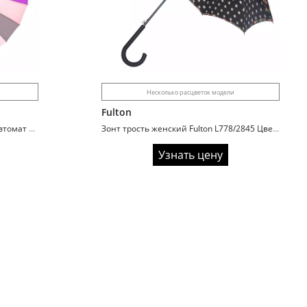
Несколько расцветок модели
Fulton
Зонт женский 918 Meddo трость автомат 24 спицы радуга
Зонт трость женский Fulton L778/2845 Цветы
Узнать цену