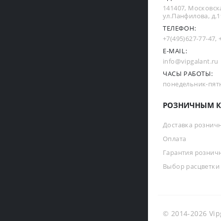
141407, Московска
ул.Панфилова, д.19
ТЕЛЕФОН:
+7(495)627-77-47
,
E-MAIL:
info@vipgalant.ru
ЧАСЫ РАБОТЫ:
понедельник-пятни
РОЗНИЧНЫМ К
Доставка рознич
Оплата
Гарантия рознич
Выбор расцветки
© 2014-2026 Vip