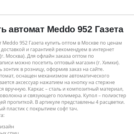
ть автомат Meddo 952 Газета
т Meddo 952 Газета купить оптом в Москве по ценам
 доставкой и гарантией рекомендуем в интернет
(г. Москва). Для офлайн заказа оптом по
писи можно посетить оптовый магазин (г. Химки).
 зонтик в розницу, оформив заказ на сайте.
втомат, оснащен механизмом автоматического
ается аксессуар нажатием на кнопку на стержне
ся вручную. Каркас – сталь и композитный материал,
ловолокна и связующего полимера. Купол – полиэстер
й пропиткой. В артикуле представлены 4 расцветки.
ый пластик с покрытием софт тач.
а:
изайн
вых спиц