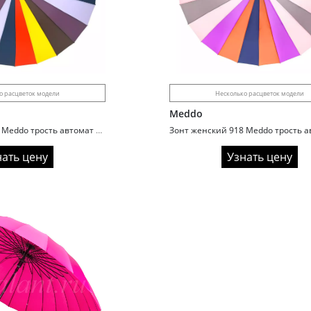
о расцветок модели
Несколько расцветок модели
Meddo
Зонт женский 917 Meddo трость автомат 24 спицы радуга light
нать цену
Узнать цену