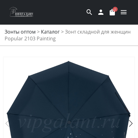
0
Зонты оптом
>
Каталог
>
Зонт складной для женщин
Popular 2103 Painting