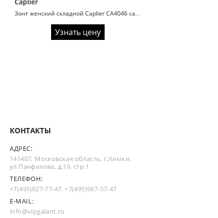
Caplier
Зонт женский складной Caplier CA4046 сатиновый
Узнать цену
КОНТАКТЫ
АДРЕС:
141407, Московская область, г.Химки,
ул.Панфилова, д.19, стр.1
ТЕЛЕФОН:
+7(495)627-77-47
,
+7(495)967-57-47
E-MAIL:
info@vipgalant.ru