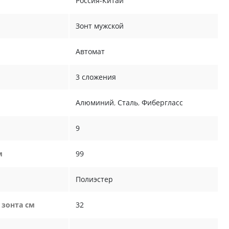
Россия-Китай
Зонт мужской
Автомат
3 сложения
Алюминий
,
Сталь
,
Фибергласс
9
м
99
Полиэстер
 зонта см
32