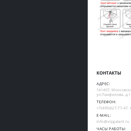
КОНТАКТЫ
АДРЕС:
141407, Московска
ул.Панфилова, д.19
ТЕЛЕФОН:
+7(495)627-77-47
,
E-MAIL:
info@vipgalant.ru
ЧАСЫ РАБОТЫ: