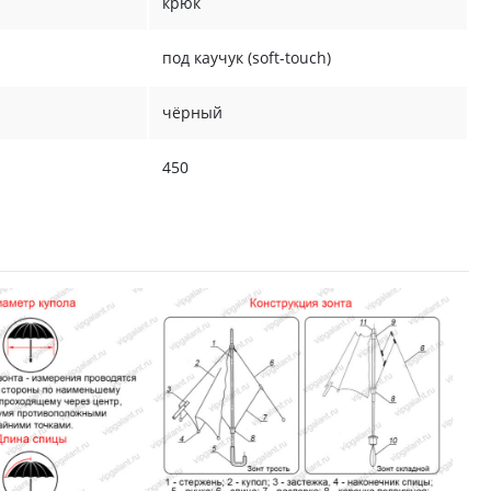
крюк
под каучук (soft-touch)
чёрный
450