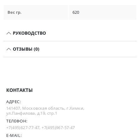
Вес гр.
620
РУКОВОДСТВО
ОТЗЫВЫ (0)
КОНТАКТЫ
АДРЕС:
141407, Московская область, г.Химки,
ул.Панфилова, д.19, стр.1
ТЕЛЕФОН:
+7(495)627-77-47
,
+7(495)967-57-47
E-MAIL: