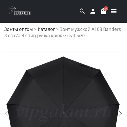
0
Зонты оптом
>
Каталог
>
Зонт мужской A108 Banders
3 сл с/а 9 спиц ручка крюк Great Size