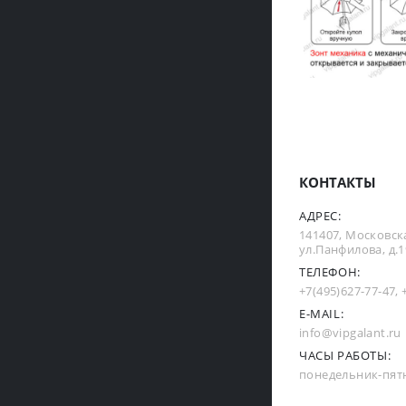
КОНТАКТЫ
АДРЕС:
141407, Московска
ул.Панфилова, д.19
ТЕЛЕФОН:
+7(495)627-77-47
,
E-MAIL:
info@vipgalant.ru
ЧАСЫ РАБОТЫ:
понедельник-пятни