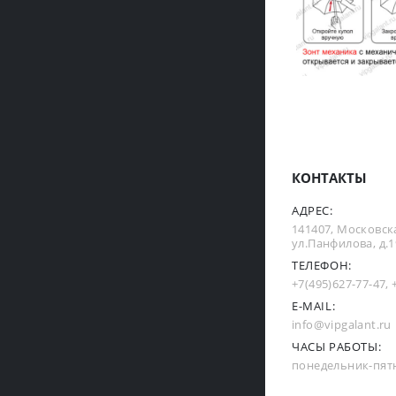
КОНТАКТЫ
АДРЕС:
141407, Московска
ул.Панфилова, д.19
ТЕЛЕФОН:
+7(495)627-77-47
,
E-MAIL:
info@vipgalant.ru
ЧАСЫ РАБОТЫ:
понедельник-пятни