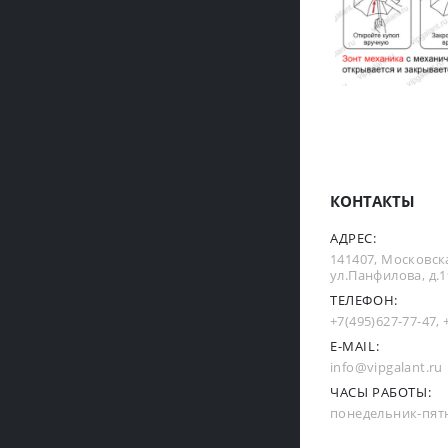
КОНТАКТЫ
АДРЕС:
141407, Московска
ул.Панфилова, д.19
ТЕЛЕФОН:
+7(495)627-77-47
,
E-MAIL:
info@vipgalant.ru
ЧАСЫ РАБОТЫ:
понедельник-пятни