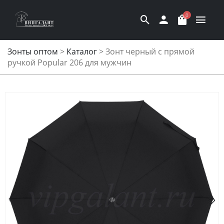
0
Зонты оптом
>
Каталог
>
Зонт черный с прямой
ручкой Popular 206 для мужчин