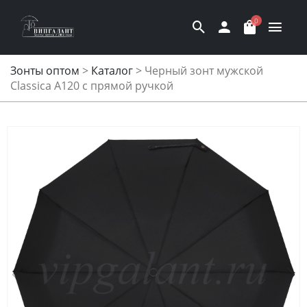
0
Зонты оптом
>
Каталог
>
Черный зонт мужской
Classica A120 с прямой ручкой